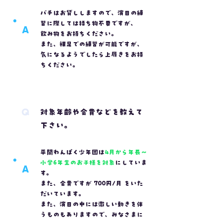
バチはお貸ししますので、演目の練
習に際しては持ち物不要ですが、
A
飲み物をお持ちください。
また、裸足での練習が可能ですが、
気になるようでしたら上履きをお持
ちください。
Q
対象年齢や会費などを教えて
下さい。
平間わんぱく少年団は
4月から年長～
小学6年生のお子様を対象
にしていま
A
す。
また、会費ですが
700円/月
をいた
だいています。
また、演目の中には激しい動きを伴
うものもありますので、みなさまに