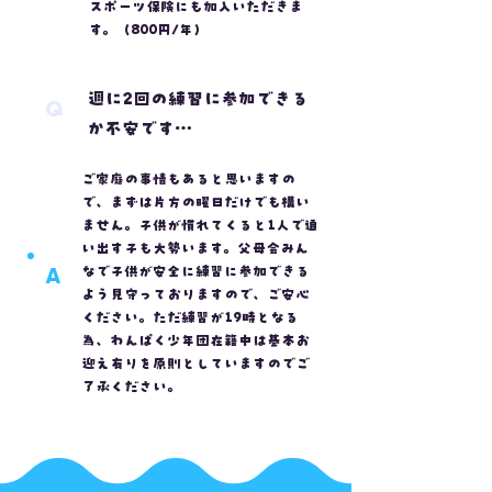
スポーツ保険にも加入いただきま
す。（800円/年）
週に2回の練習に参加できる
Q
か不安です…
ご家庭の事情もあると思いますの
で、まずは片方の曜日だけでも構い
ません。子供が慣れてくると1人で通
い出す子も大勢います。父母会みん
A
なで子供が安全に練習に参加できる
よう見守っておりますので、ご安心
ください。ただ練習が19時となる
為、わんぱく少年団在籍中は基本お
迎え有りを原則としていますのでご
了承ください。