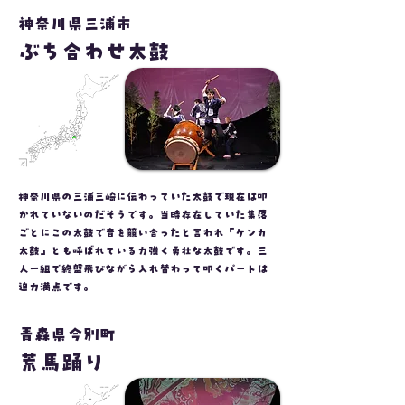
神奈川県三浦市
ぶち合わせ太鼓
神奈川県の三浦三崎に伝わっていた太鼓で現在は叩
かれていないのだそうです。当時存在していた集落
ごとにこの太鼓で音を競い合ったと言われ「ケンカ
太鼓」とも呼ばれている力強く勇壮な太鼓です。三
人一組で終盤飛びながら入れ替わって叩くパートは
迫力満点です。
青森県今別町
荒馬踊り