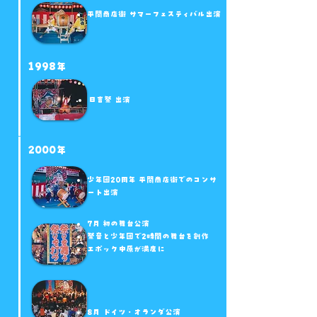
平間商店街 サマーフェスティバル出演
1998年
日吉祭 出演
2000年
少年団20周年 平間商店街でのコンサ
ート出演
7月 初の舞台公演
祭音と少年団で2時間の舞台を創作
​エポック中原が満席に
8月 ドイツ・オランダ公演