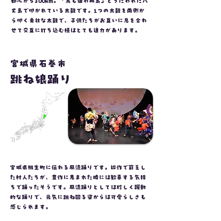
都心から300km。「鳥も通わぬ島」とうたわれた八
丈島で叩かれている太鼓です。1つの太鼓を両側か
ら叩く勇壮な太鼓で、子供たちがお互いに息を合わ
せて交互に打ち込む様はとても迫力があります。
宮城県石巻市
跳ね娘踊り
宮城県桃生町に伝わる風流踊りです。凶作で窮乏し
た村人たちが、豊作に恵まれた時には歓喜する気持
ちで踊ったそうです。風流踊りとしては珍しく躍動
的な踊りで、元気に跳ね回る姿からは可愛らしさも
感じられます。