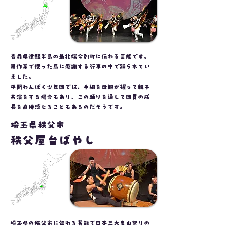
青森県津軽半島の最北端今別町に伝わる芸能です。
農作業で使った馬に感謝する行事の中で踊られてい
ました。
​平間わんぱく少年団では、手綱を母親が握って親子
共演をする場合もあり、この踊りを通して団員の成
長を直接感じることもあるのだそうです。
埼玉県秩父市
秩父屋台ばやし
埼玉県の秩父市に伝わる芸能で日本三大曳山祭りの