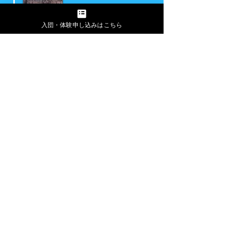
8月 中国・洛陽市での公演
入団・体験申し込みはこちら
​大願塔などを巡業
2008年
8月 第5回公演
川崎市幸文化センターホールにて
​音楽構成劇と太鼓の2回公演を実施
2011年
2月 少年団中心の公演
​エポック中原にて、和太鼓とミュージ
カルをかけあわせ,ミュージカルでは
手影絵などにも挑戦
12月 祭音の福祉公演に共催として出
演