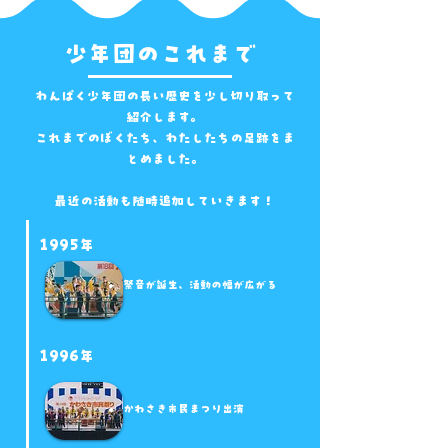
​少年団のこれまで
わんぱく少年団の長い歴史を少し切り取って
紹介します。
これまでのぼくたち
​、わたしたちの足跡をま
とめました。
​最近の活動も随時追加していきます！
1995年
祭音が誕生、活動の幅が広がる
1996年
​かわさき市民まつり出演