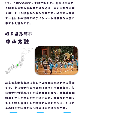
1つ、「秩父の夜祭」で叩かれます。真冬に巡行す
る絢爛豪華な山車の中で打ち続け、太いバチを力強
く振り上げる熱気あふれる演目です。
終盤に大音量
で一糸乱れぬ連携で叩き切るパートは数ある太鼓の
中でも大迫力です。
岐阜県恵那市
中山太鼓
岐阜県恵那市串原にある中山神社に奉納される芸能
です。拳に似せたスリコギ状のバチで大太鼓を、矢
に似せた竹製のバチで締め太鼓を打ち、祭礼時には
朝早くから夕方まで叩き続きます。舞台などではラ
ストを飾る演目として披露することが多く、たくさ
んの団員が総出で行う様子はまさに圧巻です。