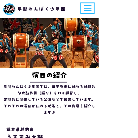
平間わんぱく少年団
演目の紹介
平間わんぱく少年団では、日本各地に伝わる伝統的
な太鼓や舞（踊り）を日々練習し、
定期的に開催している公演などで披露しています。
​それぞれの演目が伝わる地名と、その概要を紹介し
ます♪
福井県越前市
うすずみ太鼓