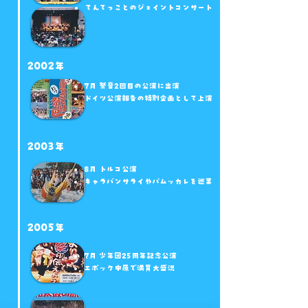
てんてっことのジョイントコンサート
2002年
7月 祭音2回目の公演に出演
​ドイツ公演報告の特別企画として上演
2003年
8月 トルコ公演
キャラバンサライやパムッカレを巡業
2005年
7月 ​少年団25周年記念公演
​エポック中原で満員大盛況